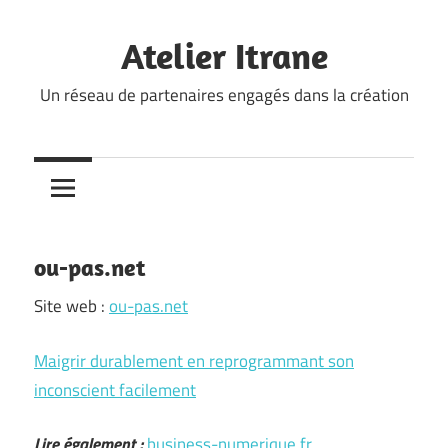
Skip
to
Atelier Itrane
content
Un réseau de partenaires engagés dans la création
ou-pas.net
Site web :
ou-pas.net
Maigrir durablement en reprogrammant son
inconscient facilement
Lire également :
business-numerique.fr