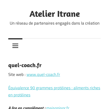
Skip
to
Atelier Itrane
content
Un réseau de partenaires engagés dans la création
quel-coach.fr
Site web :
www.quel-coach.fr
Équivalence 90 grammes protéines : aliments riches
en protéines
A lire en complément :
maisonisor.fr